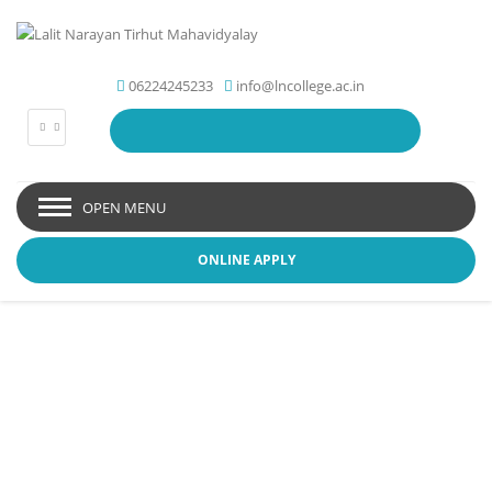
06224245233
info@lncollege.ac.in
OPEN MENU
ONLINE APPLY
Picture Gallery - Lakshmi
Narayan College
You are here:
Gallery
Picture Gallery